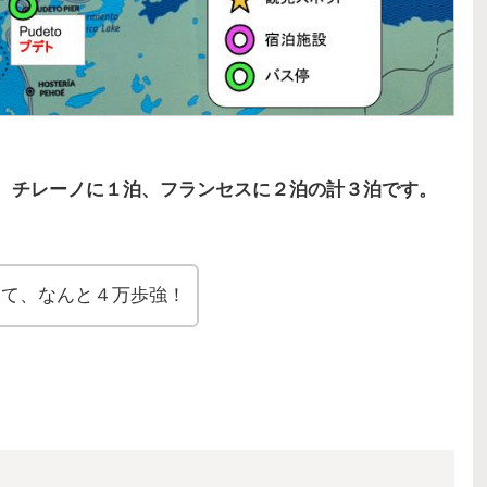
。
チレーノに１泊、フランセスに２泊の計３泊です。
くて、なんと４万歩強！