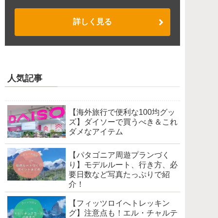
詳しく見る
人気記事
【海外旅行で便利な100均グッ
ズ】ダイソーで買うべき＆これ
ダメなアイテム
【パタゴニア周遊プランづく
り】モデルルート、行き方、必
要日数など写真たっぷりで紹
介！
【フィッツロイへトレッキン
グ】注意点も！エル・チャルテ