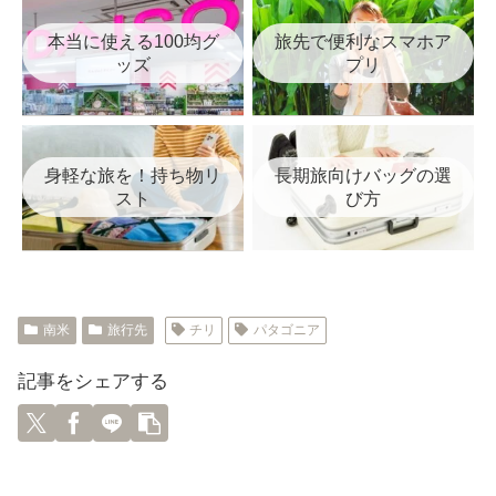
本当に使える100均グ
旅先で便利なスマホア
ッズ
プリ
身軽な旅を！持ち物リ
長期旅向けバッグの選
スト
び方
南米
旅行先
チリ
パタゴニア
記事をシェアする