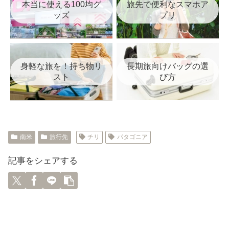
本当に使える100均グ
旅先で便利なスマホア
ッズ
プリ
身軽な旅を！持ち物リ
長期旅向けバッグの選
スト
び方
南米
旅行先
チリ
パタゴニア
記事をシェアする