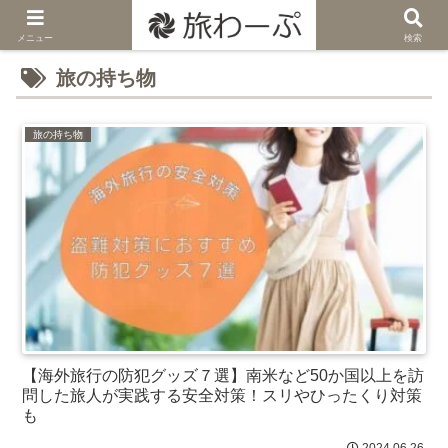
メニュー
検索
旅の持ち物
旅の持ち物
【海外旅行の防犯グッズ７選】南米など50か国以上を訪
問した旅人が実践する安全対策！スリやひったくり対策
も