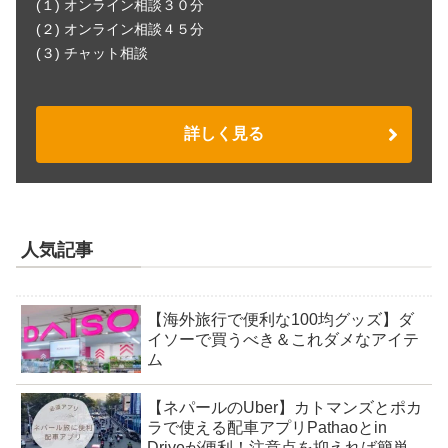
(１) オンライン相談３０分
(２) オンライン相談４５分
(３) チャット相談
詳しく見る
人気記事
【海外旅行で便利な100均グッズ】ダ
イソーで買うべき＆これダメなアイテ
ム
【ネパールのUber】カトマンズとポカ
ラで使える配車アプリPathaoとin
Driveが便利！注意点を抑えれば簡単