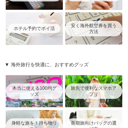
安く海外航空券を買う
ホテル予約でポイ活
方法
▼ 海外旅行を快適に、おすすめグッズ
本当に使える100均グ
旅先で便利なスマホア
ッズ
プリ
身軽な旅を！持ち物リ
長期旅向けバッグの選