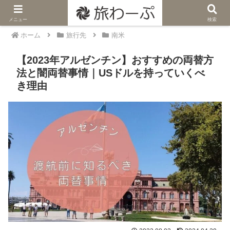
メニュー
検索
ホーム
旅行先
南米
【2023年アルゼンチン】おすすめの両替方
法と闇両替事情｜USドルを持っていくべ
き理由